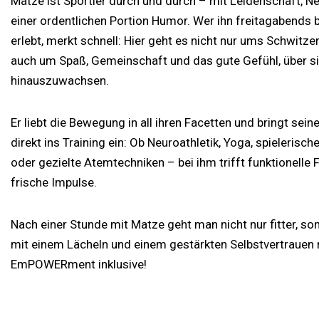
Matze ist Sportler durch und durch – mit Leidenschaft, N
einer ordentlichen Portion Humor. Wer ihn freitagabend
erlebt, merkt schnell: Hier geht es nicht nur ums Schwitze
auch um Spaß, Gemeinschaft und das gute Gefühl, über s
hinauszuwachsen.
Er liebt die Bewegung in all ihren Facetten und bringt seine
direkt ins Training ein: Ob Neuroathletik, Yoga, spielerisc
oder gezielte Atemtechniken – bei ihm trifft funktionelle 
frische Impulse.
Nach einer Stunde mit Matze geht man nicht nur fitter, s
mit einem Lächeln und einem gestärkten Selbstvertrauen
EmPOWERment inklusive!