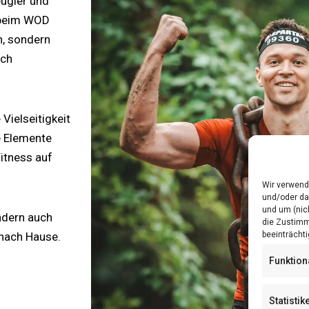
eugier und
s beim WOD
n, sondern
ich
 Vielseitigkeit
he Elemente
Fitness auf
Wir verwend
und/oder da
und um (nic
ondern auch
die Zustimm
 nach Hause.
beeinträchti
Funktion
Statistik