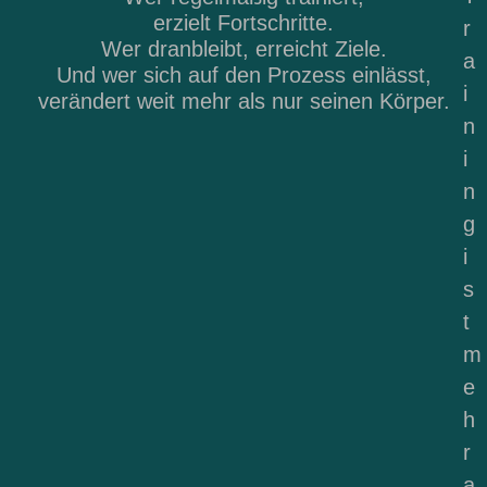
erzielt Fortschritte.
r
Wer dranbleibt, erreicht Ziele.
a
Und wer sich auf den Prozess einlässt,
i
verändert weit mehr als nur seinen Körper.
n
i
n
g
i
s
t
m
e
h
r
a