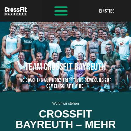
EINSTIEG
TEAM CROSSFIT BAYREUTH
WO COACHING AUF HERZ TRIFFT UND BEWEGUNG ZUR
GEMEINSCHAFT WIRD.
Wofür wir stehen
CROSSFIT
BAYREUTH – MEHR