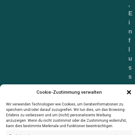
,
E
i
n
f
l
u
s
s
z
Cookie-Zustimmung verwalten
u
n
Wir verwenden Technologien wie Cookies, um Geräteinformationen zu
speichern und/oder darauf zuzugreifen. Wir tun dies, um das Browsing-
e
Erlebnis zu verbessern und um (nicht) personalisierte Werbung
h
anzuzeigen. Wenn du nicht zustimmst oder die Zustimmung widerrufst,
kann dies bestimmte Merkmale und Funktionen beeinträchtigen.
m